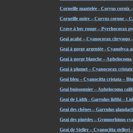
Corneille mantelée - Corvus cornix
Corneille noire – Corvus corone –
Crave à bec rouge – Pyrrhocorax p
Geai acahé – Cyanocorax chrysops –
Geai à gorge argentée - Cyanolyca ar
Geai à gorge blanche – Aphelocoma 
Geai à plumet – Cyanocorax cristate
Geai bleu – Cyanocitta cristata – Bl
Geai buissonnier – Aphelocoma cali
Geai de Lidth - Garrulus lidthi – Lid
Geai des chênes – Garrulus glandari
Geai des pinèdes – Gymnorhinus cy
Geai de Steller – Cyanocitta stelleri –