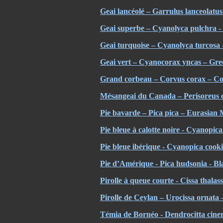
Geai lancéolé – Garrulus lanceolatu
Geai superbe – Cyanolyca pulchra - 
Geai turquoise – Cyanolyca turcosa 
Geai vert – Cyanocorax yncas – Gre
Grand corbeau – Corvus corax – 
Mésangeai du Canada – Perisoreus 
Pie bavarde – Pica pica – Eurasian
Pie bleue à calotte noire - Cyanopi
Pie bleue ibérique - Cyanopica cook
Pie d’Amérique - Pica hudsonia - Bl
Pirolle à queue courte - Cissa thala
Pirolle de Ceylan – Urocissa ornata
Témia de Bornéo -
Dendrocitta cine