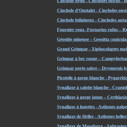
Cinclode brun - Cinclodes fuscus - 
Cinclode d’Oustalet - Cinclodes oust
Cinclode fuligineux - Cinclodes anta
Fournier roux -
Furnarius rufus – R
Géositte mineuse – Geositta cunicu
Grand Grimpar
- Xiphocolaptes ma
Grimpar à bec rouge – Campylorhamph
Grimpar porte-sabre – Drymornis bri
Picotelle à gorge blanche
- Pygarrhi
Synallaxe à calotte blanche - Cranio
Synallaxe à gorge jaune – Certhiaxi
Synallaxe à lunettes - Asthenes palpe
Synallaxe de Heller - Asthenes helleri
Synallaxe de Masafuera - Aphrastu