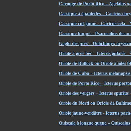
Carouge de Porto Rico – Agelaius x
Cassique à épaulettes – Cacicus chr
Cassique cul-jaune – Cacicus cela 
Cassique huppé – Psarocolius decu
Goglu des prés – Dolichonyx oryzivo
Oriole à gros bec – Icterus gularis –
Oriole de Bullock ou Oriole à ailes bl
Oriole de Cuba – Icterus melanopsi
Oriole de Porto Rico – Icterus porto
Oriole des vergers – Icterus spurius
Oriole du Nord ou Oriole de Baltimo
Oriole jaune-verdâtre - Icterus paris
Quiscale à longue queue – Quiscalus