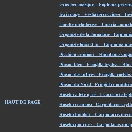
Gros-bec masqué – Eophona persona
Iiwi rouge – Vestiaria coccinea – Iiw
Linotte mélodieuse – Linaria cann
Organiste de la Jamaïque - Euphon
Organiste louis-d’or – Euphonia mus
Picchion cramoisi – Himatione sang
Pins
on bleu - Fringilla teydea – Blu
Pinson des arbres - Fringilla coelebs
Pinson du Nord - Fringilla montifrin
Roselin à tête grise - Leucosticte t
HAUT DE PAGE
Roselin cramoisi - Carpodacus ery
Roselin familier – Carpodacus mexi
Roselin pourpré – Carpodacus purp