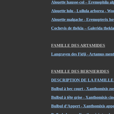
Alouette hausse-col – Eremophila al
Alouette lulu - Lullula arborea - Wo
Alouette malgache - Eremopterix h
Cochevis de thékla – Galerida thekl
FAMILLE DES ARTAMIDES
Langrayen des Fidji - Artamus ment
FAMILLE DES BERNIERIDES
DESCRIPTION DE LA FAMILLE
Bulbul à bec court - Xanthomixis zo
Bulbul à tête grise - Xanthomixis c
Bulbul d’Appert - Xanthomixis apper