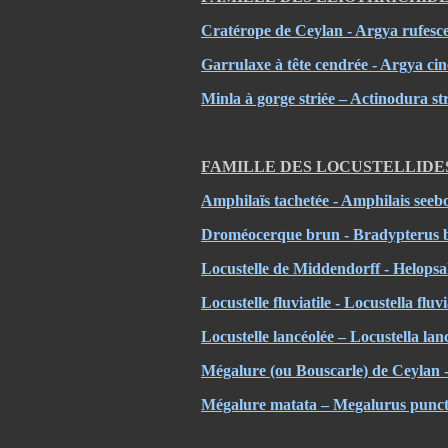
Cratérope de Ceylan - Argya rufesce
Garrulaxe à tête cendrée - Argya ci
Minla à gorge striée – Actinodura st
FAMILLE DES LOCUSTELLIDE
Amphilaïs tachetée - Amphilais seeb
Droméocerque brun - Bradypterus 
Locustelle de Middendorff - Helopsa
Locustelle fluviatile - Locustella flu
Locustelle lancéolée – Locustella la
Mégalure (ou Bouscarle) de Ceylan -
Mégalure matata – Megalurus punct