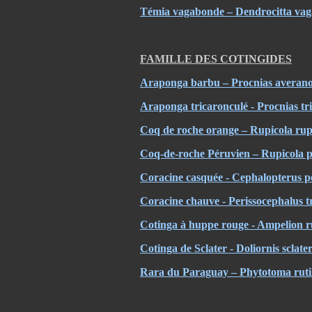
Témia vagabonde – Dendrocitta vag
FAMILLE DES COTINGIDES
Araponga barbu – Procnias averano
Araponga tricaronculé - Procnias tr
Coq de roche orange – Rupicola rup
Coq-de-roche Péruvien – Rupicola p
Coracine casquée - Cephalopterus p
Coracine chauve - Perissocephalus t
Cotinga à huppe rouge - Ampelion r
Cotinga de Sclater - Doliornis sclate
Rara du Paraguay – Phytotoma rutil