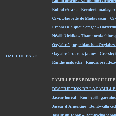
Bulbul obscur - Xanthomixis tenebr
Bulbul tétraka - Bernieria madagasca
Cryptofauvette de Madagascar - Cry
Eréonesse à queue étagée - Hartertul
Nésille kiritika - Thamnornis chlor
Oxylabe à gorge blanche - Oxylabes
Oxylabe à sourcils jaunes - Crossl
HAUT DE PAGE
Randie malgache - Randia pseudozo
FAMILLE DES BOMBYCILLIDE
DESCRIPTION DE LA FAMILLE
Jaseur boréal – Bombycilla garrul
Jaseur d’Amérique - Bombycilla c
Jaseur du Japon – Bombycilla japo