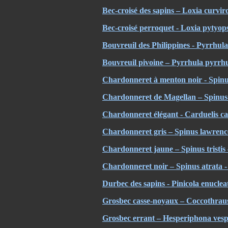
Bec-croisé des sapins – Loxia curvir
Bec-croisé perroquet - Loxia pytyops
Bouvreuil des Philippines - Pyrrhula
Bouvreuil pivoine – Pyrrhula pyrrhu
Chardonneret à menton noir - Spinu
Chardonneret de Magellan – Spinus
Chardonneret élégant - Carduelis c
Chardonneret gris – Spinus lawrenc
Chardonneret jaune – Spinus tristis
Chardonneret noir – Spinus atrata 
Durbec des sapins - Pinicola enucle
Grosbec casse-noyaux – Coccothraus
Grosbec errant – Hesperiphona ves