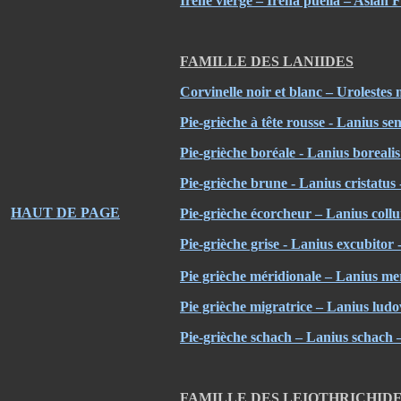
Irène vierge – Irena puella – Asian 
FAMILLE DES LANIIDES
Corvinelle noir et blanc – Urolestes
Pie-grièche à tête rousse - Lanius s
Pie-grièche boréale - Lanius boreali
Pie-grièche brune - Lanius cristatu
HAUT DE PAGE
Pie-grièche écorcheur – Lanius coll
Pie-grièche grise - Lanius excubitor
Pie grièche méridionale – Lanius me
Pie grièche migratrice – Lanius lud
Pie-grièche schach – Lanius schach 
FAMILLE DES LEIOTHRICHID