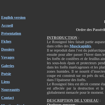
English version
Accueil
Ordre des Passéri
Présentation
INTRODUCTION
:
Fiches
Le Rossignol bleu faisait partie aupar
dans celles des
Muscicapidés
.
Dossiers
Il se reproduit dans l’est du paléarctiq
ensuite pour aller passer l’hiver dans l
Voyages
les forêts de conifères et de feuillus ai
les sous-bois épais et protecteurs pend
Galeries
dans les forêts marécageuses et les pl
zones humides. Il se nourrit d’insecte
Poésie
coupe est construit sur ou près du sol
dans l’épaisseur des forêts.
Liens
Le Rossignol bleu est décrit comme éta
est affectée par la destruction et la
Nouveautés
globalement menacée pour le moment.
Contact
DESCRIPTION DE L’OISEAU
:
Quelques mesures
: