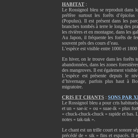
HABITAT
:
Le Rossignol bleu se reproduit dans le
préfère surtout les forêts d’épicéas
(Populus). Il est présent dans les par
branches tombés à terre le long des pra
les rivières et en montagne, dans les gal
Au Japon, il fréquente les forêts de fe
souvent près des cours d’eau.
L’espèce est visible entre 1000 et 1800
En hiver, on le trouve dans les forêts t
abandonnées, dans les zones forestières
des mangroves. Il est également visible 
L’espèce est présente depuis le ni
d’hivernage, parfois plus haut à 
migratoire.
CRIS ET CHANTS
:
SONS PAR 
Le Rossignol bleu a pour cris habituels
et un « sae-ic » ou « suae-ik » plus fo
« chuck-chuck-chuck » rapide et bas. Le
notes « tak-tak ».
Le chant est un trille court et sonore 
précédé de « sik » fins et espacés. Il est