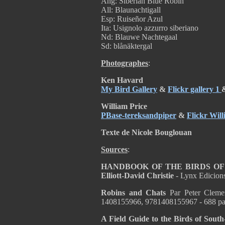
Ang: Siberian Blue Robin
All: Blaunachtigall
Esp: Ruiseñor Azul
Ita: Usignolo azzurro siberiano
Nd: Blauwe Nachtegaal
Sd: blånäktergal
Photographes
:
Ken Havard
My Bird Gallery
&
Flickr gallery 1
William Price
PBase-tereksandpiper
&
Flickr Will
Texte de Nicole Bouglouan
Sources
:
HANDBOOK OF THE BIRDS OF TH
Elliott-David Christie
- Lynx Edicio
Robins and Chats
Par Peter Cleme
1408155966, 9781408155967 - 688 p
A Field Guide to the Birds of Sout