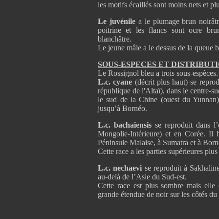
les motifs écaillés sont moins nets et p
Le juvénile
a le plumage brun noirâtre
poitrine et les flancs sont ocre br
blanchâtre.
Le jeune mâle a le dessus de la queue b
SOUS-ESPECES ET DISTRIBU
Le Rossignol bleu a trois sous-espèces.
L.c. cyane
(décrit plus haut) se repro
république de l'Altaï), dans le centre-s
le sud de la Chine (ouest du Yunnan
jusqu’à Bornéo.
L.c. bachaiensis
se reproduit dans l’
Mongolie-Intérieure) et en Corée. I
Péninsule Malaise, à Sumatra et à Born
Cette race a les parties supérieures plu
L.c. nechaevi
se reproduit à Sakhaline
au-delà de l’Asie du Sud-est.
Cette race est plus sombre mais elle 
grande étendue de noir sur les côtés du