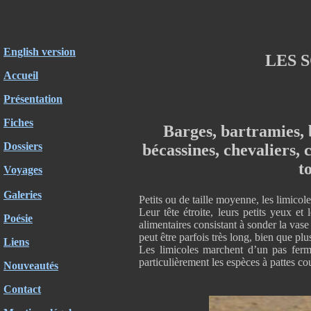
English version
LES 
Accueil
Présentation
Fiches
Barges, bartramies, 
Dossiers
bécassines, chevaliers, 
t
Voyages
Galeries
Petits ou de taille moyenne, les limicol
Leur tête étroite, leurs petits yeux e
Poésie
alimentaires consistant à sonder la vase
peut être parfois très long, bien que pl
Liens
Les limicoles marchent d’un pas ferme
particulièrement les espèces à pattes cou
Nouveautés
Contact