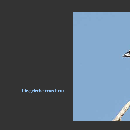
Pie-grièche écorcheur