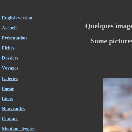
English version
Quelques image
Accueil
Présentation
Some picture
Fiches
Dossiers
Voyages
Galeries
Poésie
Liens
Nouveautés
Contact
Mentions légales