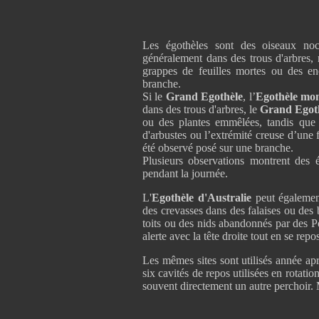
Les égothèles sont des oiseaux noct
généralement dans des trous d'arbres, 
grappes de feuilles mortes ou des e
branche.
Si le
Grand Egothèle
,
l’
Egothèle mo
dans des trous d'arbres, le
Grand Egot
ou des plantes emmêlées, tandis que 
d'arbustes ou l’extrémité creuse d’une
été observé posé sur une branche.
Plusieurs observations montrent des é
pendant la journée.
L'
Egothèle d'Australie
peut égalemen
des crevasses dans des falaises ou des b
toits ou des nids abandonnés par des 
alerte avec la tête droite tout en se repo
Les mêmes sites sont utilisés année aprè
six cavités de repos utilisées en rotatio
souvent directement un autre perchoir. Ma