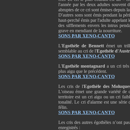
l'année par les deux adultes souvent 
abruptes de ce cri sont émises depuis la
D'autres sons sont émis pendant la pé
haut-perché émis par l'adulte appelant 
des sifflements envers les intrus pend
grave en mendiant de la nourriture.
SONS PAR XENO-CANTO
L'
Egothèle de Bennett
émet un tri
semblable au cri de l'
Egothèle d'Austr
SONS PAR XENO-CANTO
L'
Egothèle montagnard
a un cri trè
plus aigu que le précédent.
SONS PAR XENO-CANTO
Les cris de l'
Egothèle des Moluqu
L'oiseau émet une grande variété de cr
territoire est un cri aigu ou un cri fa
tonalité. Le cri d'alarme est une série
félin.
SONS PAR XENO-CANTO
Les cris des autres égothèles n’ont pas
enregistrés :