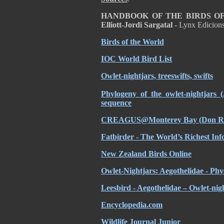
HANDBOOK OF THE BIRDS OF T
Elliott-Jordi Sargatal -
Lynx Edicion
Birds of the World
IOC World Bird List
Owlet-nightjars, treeswifts, swifts
Phylogeny of the owlet-nightjars
sequence
CREAGUS@Monterey Bay (Don Ro
Fatbirder - The World’s Richest Inf
New Zealand Birds Online
Owlet-Nightjars: Aegothelidae - Phys
Leesbird - Aegothelidae – Owlet-nig
Encyclopedia.com
Wildlife Journal Junior