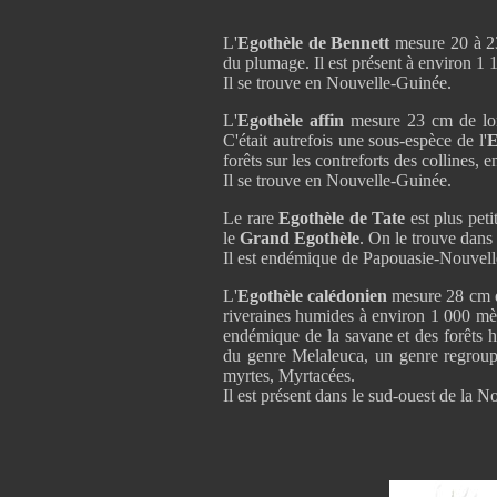
L'
Egothèle de Bennett
mesure 20 à 23
du plumage. Il est présent à environ 1 1
Il se trouve en Nouvelle-Guinée.
L'
Egothèle affin
mesure 23 cm de lon
C'était autrefois une sous-espèce de l'
E
forêts sur les contreforts des collines, 
Il se trouve en Nouvelle-Guinée.
Le rare
Egothèle de Tate
est plus pet
le
Grand Egothèle
. On le trouve dans 
Il est endémique de Papouasie-Nouvel
L'
Egothèle calédonien
mesure 28 cm de
riveraines humides à environ 1 000 mètr
endémique de la savane et des forêts 
du genre Melaleuca, un genre regroup
myrtes, Myrtacées.
Il est présent dans le sud-ouest de la 