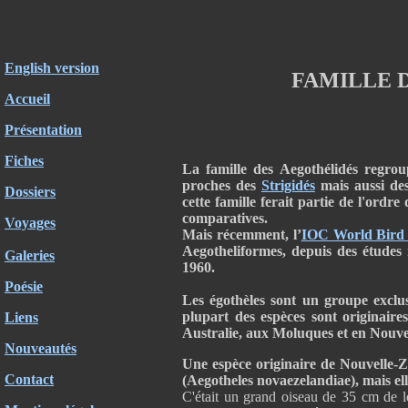
English version
FAMILLE 
Accueil
Présentation
Fiches
La famille des Aegothélidés regrou
proches des
Strigidés
mais aussi de
Dossiers
cette famille ferait partie de l'ord
comparatives.
Voyages
Mais récemment, l’
IOC World Bird 
Aegotheliformes, depuis des études
Galeries
1960.
Poésie
Les égothèles sont un groupe exclu
plupart des espèces sont originaire
Liens
Australie, aux Moluques et en Nouve
Nouveautés
Une espèce originaire de Nouvelle-
Contact
(Aegotheles novaezelandiae), mais ell
C'était un grand oiseau de 35 cm de l