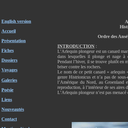
English version
A
Hist
Accueil
Ordre des Ansér
Présentation
INTRODUCTION
:
Fiches
L’Arlequin plongeur est un canard marin
dans lesquelles il plonge et nage à 
Dossiers
Pendant l’hiver, il se trouve plutôt en
briser contre les rochers.
Voyages
Le nom de ce petit canard « arlequin »
genre Histrionicus et n’a pas de sous-
Galeries
l’Amérique du Nord, au Groenland et 
reproduction, à l’intérieur de ses aires d
Poésie
L’Arlequin plongeur n’est pas menacé 
Liens
Nouveautés
Contact