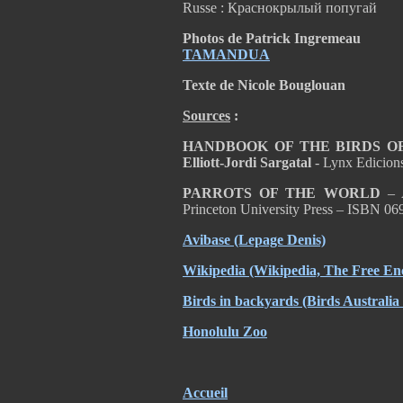
Russe : Краснокрылый попугай
Photos de Patrick Ingremeau
TAMANDUA
Texte de Nicole Bouglouan
Sources
:
HANDBOOK OF THE BIRDS OF T
Elliott-Jordi Sargatal
- Lynx Edicion
PARROTS OF THE WORLD
– A
Princeton University Press – ISBN 0
Avibase
(Lepage Denis)
Wikipedia
(Wikipedia, The Free En
Birds in backyards
(Birds Australi
Honolulu
Zoo
Accueil