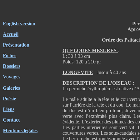
English version
Per
Apros
Accueil
Ordre des Psittaci
Présentation
QUELQUES MESURES
:
Fiches
L: 30 à 33 cm
Poids: 120 à 210 gr
Dossiers
LONGEVITE
: Jusqu’à 40 ans
Voyages
DESCRIPTION DE L’OISEAU
:
Galeries
La perruche érythroptère est native d’
Poésie
Le mâle adulte a la tête et le cou vert
sur l’arrière de la tête et du cou. Le ma
Liens
du dos est d’un bleu profond, devenan
verte avec l’extrémité plus claire. Le
Contact
évidente. L’extérieur des plumes des co
Les parties inferieures sont vert vif. 
Mentions légales
couvertures vertes. Les sous-caudales so
Le bec crochu est rouge-orange avec l’e