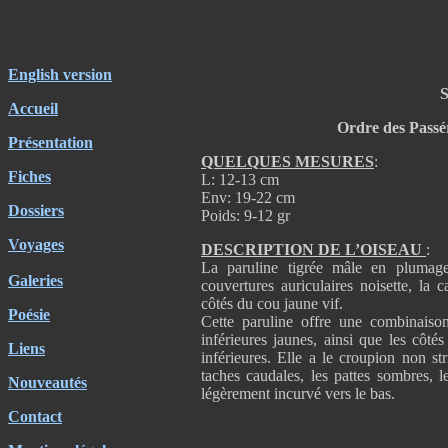
English version
S
Accueil
Ordre des Passér
Présentation
QUELQUES MESURES
:
Fiches
L: 12-13 cm
Env: 19-22 cm
Dossiers
Poids: 9-12 gr
Voyages
DESCRIPTION DE L’OISEAU
:
La paruline tigrée mâle en plumage
Galeries
couvertures auriculaires noisette, la c
côtés du cou jaune vif.
Poésie
Cette paruline offre une combinaison 
inférieures jaunes, ainsi que les côtés
Liens
inférieures. Elle a le croupion non str
taches caudales, les pattes sombres, 
Nouveautés
légèrement incurvé vers le bas.
Contact