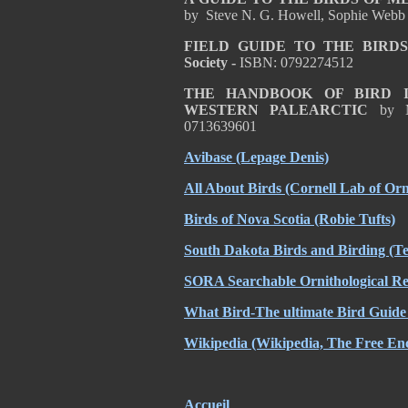
by Steve N. G. Howell, Sophie Webb
FIELD GUIDE TO THE BIRD
Society -
ISBN: 0792274512
THE HANDBOOK OF BIRD I
WESTERN PALEARCTIC
by 
0713639601
Avibase
(Lepage Denis)
All About Birds
(Cornell Lab of Orn
Birds of Nova Scotia
(Robie Tufts)
South Dakota
Birds and Birding (Te
SORA Searchable Ornithological Re
What Bird-The ultimate Bird Guide
Wikipedia (Wikipedia, The Free En
Accueil