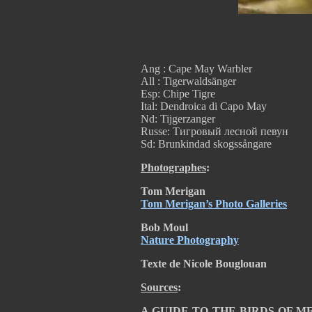
Ang : Cape May Warbler
All : Tigerwaldsänger
Esp: Chipe Tigre
Ital: Dendroica di Capo May
Nd: Tijgerzanger
Russe: Тигровый лесной певун
Sd: Brunkindad skogssångare
Photographes
:
Tom Merigan
Tom Merigan’s Photo Galleries
Bob Moul
Nature Photography
Texte de Nicole Bouglouan
Sources
:
A GUIDE TO THE BIRDS OF 