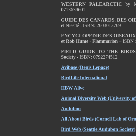
WESTERN PALEARCTIC
by M
0713639601
GUIDE DES CANARDS, DES OI
et Niestlé - ISBN: 2603013769
ENCYCLOPEDIE DES OISEAUX D
et Rob Hume - Flammarion
– ISBN 
FIELD GUIDE TO THE BIRD
Society -
ISBN: 0792274512
Avibase (Denis Lepage)
BirdLife International
HBW Alive
Animal Diversity Web (University 
Audubon
All About Birds (Cornell Lab of Orn
Bird Web (Seattle Audubon Society)