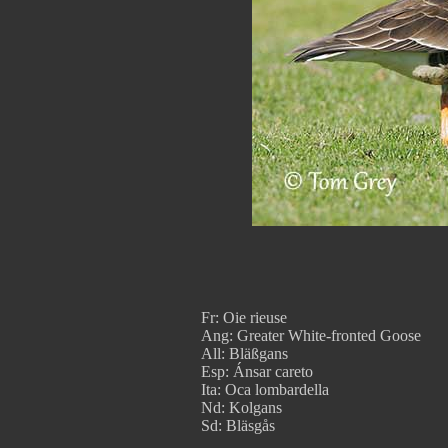
Fr: Oie rieuse
Ang: Greater White-fronted Goose
All: Bläßgans
Esp: Ánsar careto
Ita: Oca lombardella
Nd: Kolgans
Sd: Bläsgås