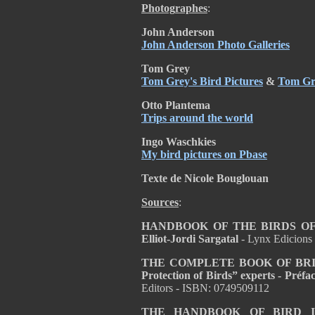
Photog
raphes
:
John Anderson
John Anderson Photo Galleries
Tom Grey
Tom Grey's Bird Pictures
&
Tom Gre
Otto Plantema
Trips around the world
Ingo Waschkies
My bird pictures on Pbase
Texte de Nicole Bouglouan
Sources
:
HANDBOOK OF THE BIRDS OF T
Elliot-Jordi Sargatal
- Lynx Edicions
THE COMPLETE BOOK OF BRITISH
Protection of Birds” experts - Pré
Editors - ISBN: 0749509112
THE HANDBOOK OF BIRD I