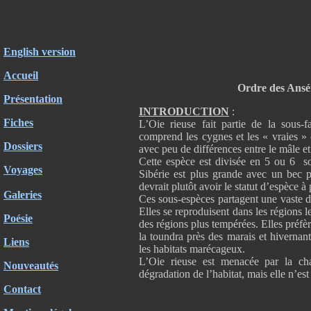
English version
Accueil
Ordre des Ansér
Présentation
INTRODUCTION
:
Fiches
L’Oie rieuse fait partie de la sous-
comprend les cygnes et les « vraies » 
Dossiers
avec peu de différences entre le mâle et
Cette espèce est divisée en 5 ou 6 sou
Voyages
Sibérie est plus grande avec un bec p
devrait plutôt avoir le statut d’espèce à 
Galeries
Ces sous-espèces partagent une vaste 
Elles se reproduisent dans les régions l
Poésie
des régions plus tempérées. Elles préfèr
la toundra près des marais et hivernant
Liens
les habitats marécageux.
L’Oie rieuse est menacée par la cha
Nouveautés
dégradation de l’habitat, mais elle n’
Contact