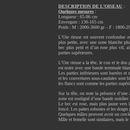
DESCRIPTION DE L’OISEAU
:
Quelques mesures
:
Longueur : 65-86 cm
Envergure : 130-165 cm
Poids : M : 2000-3600 gr – F : 1800-2
L’Oie rieuse est souvent confondue a
plus petite, avec une zone blanche plus
bec plus petit et d’un rose plus vif, a
parties supérieures.
L’Oie rieuse a la tête, le cou et le dos
est noire avec une bande terminale bla
Les parties inférieures sont barrées et
et les couvertures sous-caudales sont bl
les flancs sont comme les parties supéri
Sur la tête, on note la présence d’une
zone est souligné d’une bande noirâtre i
Le bec est rose, mais plus jaune vers 
foncé. Les pattes robustes et les doigt
Quelques mâles peuvent avoir un cercle 
Mâle et femelle sont similaires, mais le