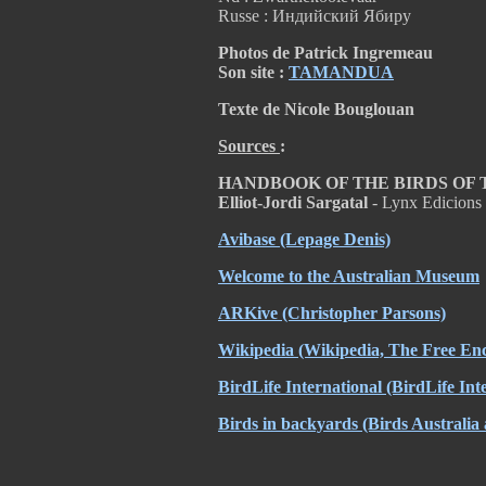
Russe : Индийский Ябиру
Photos de Patrick Ingremeau
Son site :
TAMANDUA
Texte de Nicole Bouglouan
Sources
:
HANDBOOK OF THE BIRDS OF THE
Elliot-Jordi Sargatal
- Lynx Edicions
Avibase
(Lepage Denis)
Welcome to the Australian Museum
ARKive
(Christopher Parsons)
Wikipedia
(Wikipedia, The Free Enc
BirdLife International
(BirdLife Int
Birds in backyards
(Birds Australia