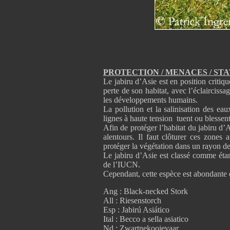
PROTECTION / MENACES / ST
Le jabiru d’Asie est en position critiq
perte de son habitat, avec l’éclaircissa
les développements humains.
La pollution et la salinisation des ea
lignes à haute tension tuent ou blessen
Afin de protéger l’habitat du jabiru d’A
alentours. Il faut clôturer ces zones a
protéger la végétation dans un rayon d
Le jabiru d’Asie est classé comme étan
de l’IUCN.
Cependant, cette espèce est abondante e
Ang : Black-necked Stork
All : Riesenstorch
Esp : Jabirú Asiático
Ital : Becco a sella asiatico
Nd : Zwartnekooievaar