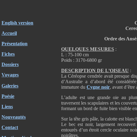
English version
C
Cereo
Accueil
Ordre des Ansér
Présentation
QUELQUES MESURES
:
Fiches
L : 75-100 cm
Poids : 3170-6800 gr
Dossiers
DESCRIPTION DE L’OISEAU
:
Voyages
La Céréopse cendrée avait presque dis
d’Australie a d’abord été considér
Galeries
immature du
Cygne noir
, avant d’êtr
Poésie
L’adulte est une grande oie au plum
traversent les scapulaires et les couver
Liens
formant un bord de fuite bien visible en
Nouveautés
Sur la tête gris pâle, la calotte est blan
Le bec est noir, largement recouvert
Contact
entourés d’un étroit cercle oculaire noi
noirâtres.