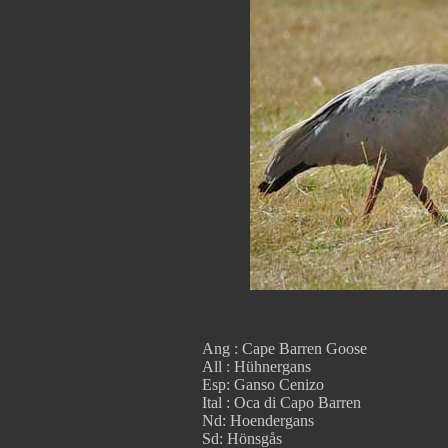
Ang : Cape Barren Goose
All : Hühnergans
Esp: Ganso Cenizo
Ital : Oca di Capo Barren
Nd: Hoendergans
Sd: Hönsgås