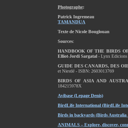
Photographe
:
Patrick Ingremeau
TAMANDUA
Texte de Nicole Bouglouan
Sources
:
HANDBOOK OF THE BIRDS OF T
Elliot-Jordi Sargatal
- Lynx Edicions
GUIDE DES CANARDS, DES OI
et Niestlé - ISBN: 2603013769
BIRDS OF ASIA AND AUSTR
184215978X
Avibase
(Lepage Denis)
BirdLife International
(BirdLife Int
Birds in backyards (Birds Australi
ANIMALS – Explore, discover, con