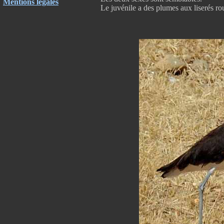
Mentions légales
Le juvénile a des plumes aux liserés roux