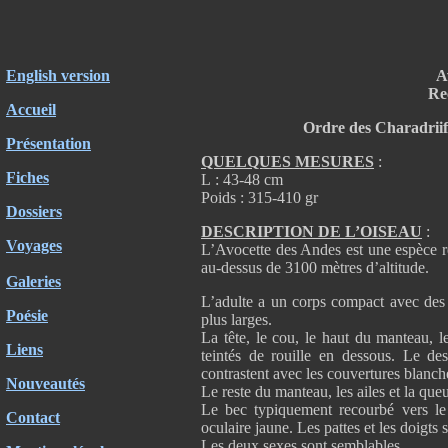
English version
A
Re
Accueil
Ordre des Charadriif
Présentation
QUELQUES MESURES
:
Fiches
L : 43-48 cm
Poids : 315-410 gr
Dossiers
DESCRIPTION DE L’OISEAU
:
Voyages
L’Avocette des Andes est une espèce ré
au-dessus de 3100 mètres d’altitude.
Galeries
L’adulte a un corps compact avec des p
Poésie
plus larges.
La tête, le cou, le haut du manteau, le
Liens
teintés de rouille en dessous. Le de
contrastent avec les couvertures blanche
Nouveautés
Le reste du manteau, les ailes et la que
Le bec typiquement recourbé vers le
Contact
oculaire jaune. Les pattes et les doigts 
Les deux sexes sont semblables.