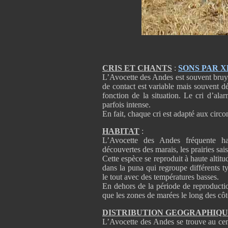
CRIS ET CHANTS
:
SONS PAR 
L’Avocette des Andes est souvent bruyan
de contact est variable mais souvent dé
fonction de la situation. Le cri d’al
parfois intense.
En fait, chaque cri est adapté aux circ
HABITAT
:
L’Avocette des Andes fréquente habi
découvertes des marais, les prairies sai
Cette espèce se reproduit à haute altit
dans la puna qui regroupe différents t
le tout avec des températures basses.
En dehors de la période de reproductio
que les zones de marées le long des côt
DISTRIBUTION GEOGRAPHIQ
L’Avocette des Andes se trouve au cent