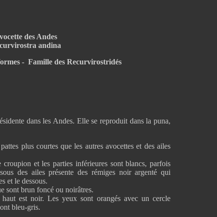
vocette des Andes
curvirostra andina
ormes - Famille des Recurvirostridés
sidente dans les Andes. Elle se reproduit dans la puna,
attes plus courtes que les autres avocettes et des ailes
 croupion et les parties inférieures sont blancs, parfois
ssous des ailes présente des rémiges noir argenté qui
s et le dessous.
ue sont brun foncé ou noirâtres.
 haut est noir. Les yeux sont orangés avec un cercle
sont bleu-gris.