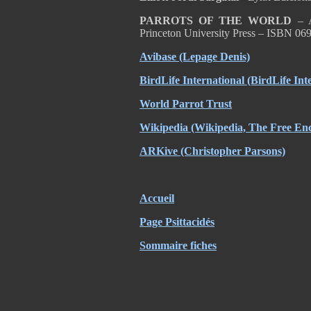
PARROTS OF THE WORLD
– A
Princeton University Press – ISBN 0
Avibase (Lepage Denis)
BirdLife International
(BirdLife Int
World Parrot Trust
Wikipedia
(Wikipedia, The Free Enc
ARKive
(Christopher Parsons)
Accueil
Page Psittacidés
Sommaire fiches