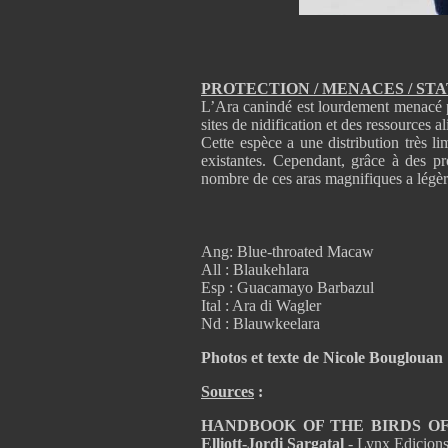
PROTECTION / MENACES / ST
L’Ara canindé est lourdement menacé p
sites de nidification et des ressources a
Cette espèce a une distribution très li
existantes. Cependant, grâce à des p
nombre de ces aras magnifiques a lég
Ang: Blue-throated Macaw
All : Blaukehlara
Esp : Guacamayo Barbazul
Ital : Ara di Wagler
Nd : Blauwkeelara
Photos et texte de Nicole Bouglouan
Sources
:
HANDBOOK OF THE BIRDS OF T
Elliott-Jordi Sargatal
- Lynx Edicion