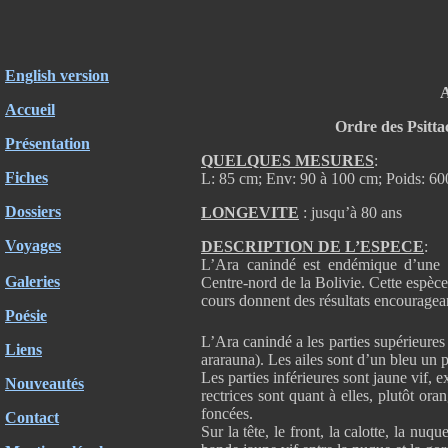
English version
A
Accueil
Ordre des Psittac
Présentation
QUELQUES MESURES
:
Fiches
L: 85 cm; Env: 90 à 100 cm; Poids: 60
Dossiers
LONGEVITE
: jusqu’à 80 ans
Voyages
DESCRIPTION DE L’ESPECE
:
L’Ara canindé est endémique d’une 
Galeries
Centre-nord de la Bolivie. Cette espèc
cours donnent des résultats encouragea
Poésie
L’Ara canindé a les parties supérieures
Liens
ararauna). Les ailes sont d’un bleu un 
Les parties inférieures sont jaune vif, 
Nouveautés
rectrices sont quant à elles, plutôt or
foncées.
Contact
Sur la tête, le front, la calotte, la nu