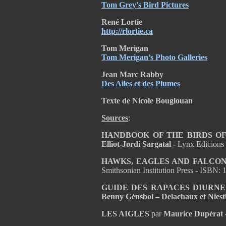
Tom Grey's Bird Pictures
René Lortie
http://rlortie.ca
Tom Merigan
Tom Merigan’s Photo Galleries
Jean Marc Rabby
Des Ailes et des Plumes
Texte de Nicole Bouglouan
Sources
:
HANDBOOK OF THE BIRDS OF T
Elliot-Jordi Sargatal -
Lynx Edicions
HAWKS, EAGLES AND FALCON
Smithsonian Institution Press - ISBN:
GUIDE DES RAPACES DIURNES – 
Benny Génsbol – Delachaux et Nies
LES AIGLES
par
Maurice Dupérat