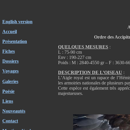
English version
A
Accueil
Ordre des Accipitr
Présentation
QUELQUES MESURES
:
Fiches
L : 75-90 cm
Env : 190-227 cm
Dossiers
Poids : M : 2840-4550 gr – F : 3630-6
Voyages
DESCRIPTION DE L’OISEAU
:
L’Aigle royal est un rapace de l’Hémi
Galeries
les armoiries nationales de plusieurs pay
Cette espèce est également très appréc
Poésie
majestueuses.
Liens
Nouveautés
Contact